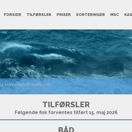
FORSIDE
TILFØRSLER
PRISER
SORTERINGER
MSC
KA
or kommende auktioner
TILFØRSLER
Følgende fisk forventes tilført 15. maj 2026
BÅD