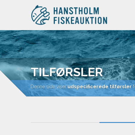
TILFØRSLER
Denne side viser
udspecificerede tilførsler
f