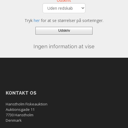
Udskrift
Tryk
her
for at se størrelser på sorteringer.
Udskriv
Ingen information at vise
KONTAKT OS
Hanstholm Fiskeauktion
Auktionsgade 11
7730 Hanstholm
Denmark