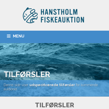
MENU
FORSIDE
TILFØRSLER
PRISER
SORTERINGER
MSC
KASSER
KONTAKT
FISKEAUKTION.DK
TILFØRSLER
Denne side viser
udspecificerede tilførsler
for kommende
auktioner
TILFØRSLER