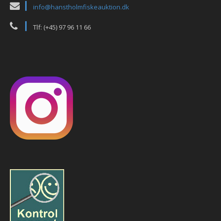
info@hanstholmfiskeauktion.dk
Tlf: (+45) 97 96 11 66